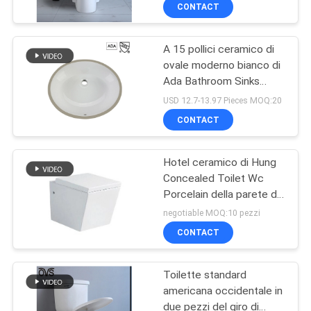
trapways
CONTROLLO
CONTACT
DI
A 15 pollici ceramico di
QUALITÀ
20
ovale moderno bianco di
Ada Bathroom Sinks
Toilette
CONTATTICI
Undermount Trough
USD 12.7-13.97 Pieces MOQ:20
fiancheggiata di un
CONTACT
pezzo
NOTIZIE
Hotel ceramico di Hung
Concealed Toilet Wc
CASI
Porcelain della parete del
22
bagno
negotiable MOQ:10 pezzi
MAPPA
Sciacquone di un
CONTACT
DEL
pezzo a livello
Toilette standard
SITO
doppia
americana occidentale in
due pezzi del giro di