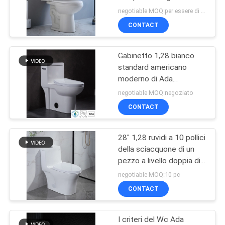
PRIVACY
altezza di comodità della
negotiable MOQ:per essere di negoziare
ciotola di toilette
POLICY
CONTACT
20
Toilette prolungata
Gabinetto 1,28 bianco
standard americano
di un pezzo
moderno di Ada
Compliant Toilets Gpf
negotiable MOQ:negoziato
CONTACT
28" 1,28 ruvidi a 10 pollici
27
della sciacquone di un
pezzo a livello doppia di
Toilette in due pezzi
Gpf nella norma
negotiable MOQ:10 pc
americana
CONTACT
I criteri del Wc Ada