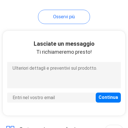
18
Osservi più
Toilette appesa
parete
Lasciate un messaggio
Ti richiameremo presto!
17
Lavandino di cucina
della fattoria