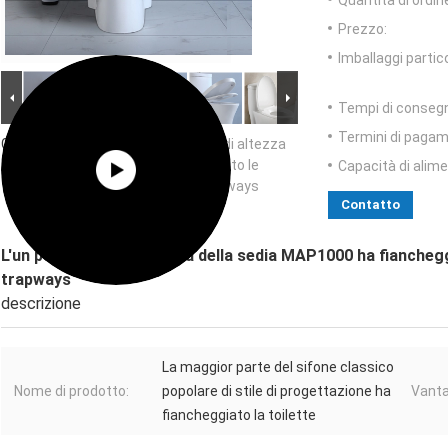
Quantità di ordin
Prezzo:
Imballaggi partico
Tempi di conseg
Termini di pagam
Grande immagine :
L'un pezzo solo di altezza
della sedia MAP1000 ha fiancheggiato le
Capacità di alim
toilette con il sifone celato dei trapways
Contatto
L'un pezzo solo di altezza della sedia MAP1000 ha fiancheggi
trapways
descrizione
La maggior parte del sifone classico
Nome di prodotto:
popolare di stile di progettazione ha
Vanta
fiancheggiato la toilette