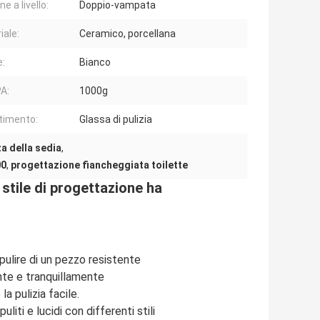
e a livello:
Doppio-vampata
iale:
Ceramico, porcellana
e:
Bianco
A:
1000g
timento:
Glassa di pulizia
za della sedia
,
00
,
progettazione fiancheggiata toilette
stile di progettazione ha
pulire di un pezzo resistente
nte e tranquillamente
a pulizia facile.
ti e lucidi con differenti stili