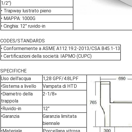
1/2")
• Trapway lustrato pieno
• MAPPA: 1000G
• Cinghia: 12" ruvido-in
CODES/STANDARDS
• Conformemente a ASME A112.19.2-2013/CSA B45.1-13
• Certificazioni della società: IAPMO (CUPC)
SPECIFICHE
Uso dell'acqua
1,28 GPF/4.8LPF
•Sistema a livello
Vampata di HTD
•Diametro della
2-1/8»
trappola
•Ruvido-in
12"
•Garanzia
Garanzia limitata
biennale
•Materiale
Porcellana vitrosa