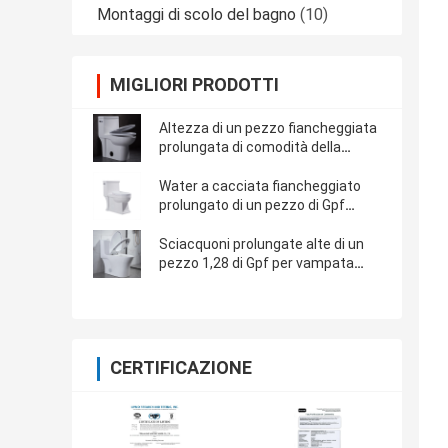
Montaggi di scolo del bagno
(10)
MIGLIORI PRODOTTI
Altezza di un pezzo fiancheggiata
prolungata di comodità della
sciacquone di Siphonic intorno a
Flessinga
Water a cacciata fiancheggiato
prolungato di un pezzo di Gpf
Siphonic della sciacquone 1,6
bianco
Sciacquoni prolungate alte di un
pezzo 1,28 di Gpf per vampata
calma bianca anziana
CERTIFICAZIONE