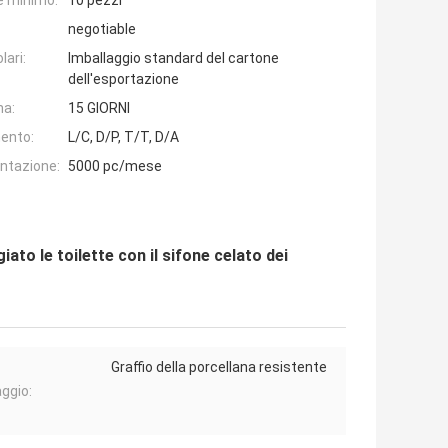
e minimo:
10 pezzi
negotiable
lari:
Imballaggio standard del cartone
dell'esportazione
na:
15 GIORNI
ento:
L/C, D/P, T/T, D/A
entazione:
5000 pc/mese
ato le toilette con il sifone celato dei
Graffio della porcellana resistente
ggio: