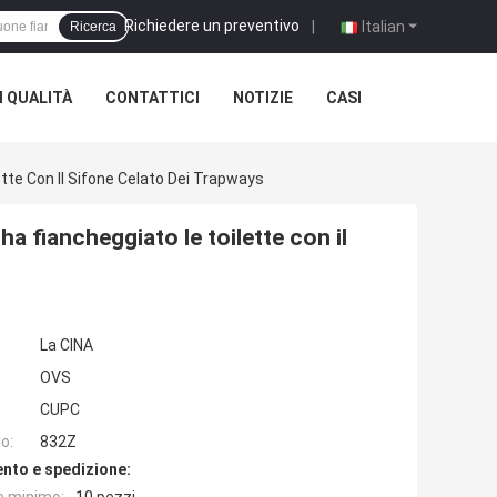
Richiedere un preventivo
|
Italian
Ricerca
 QUALITÀ
CONTATTICI
NOTIZIE
CASI
tte Con Il Sifone Celato Dei Trapways
a fiancheggiato le toilette con il
La CINA
OVS
CUPC
o:
832Z
nto e spedizione: