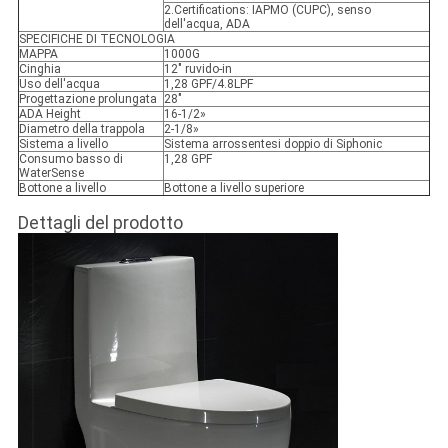
2.Certifications: IAPMO (CUPC), senso
dell'acqua, ADA
SPECIFICHE DI TECNOLOGIA
MAPPA
1000G
Cinghia
12" ruvido-in
Uso dell'acqua
1,28 GPF/4.8LPF
Progettazione prolungata
28"
ADA Height
16-1/2»
Diametro della trappola
2-1/8»
Sistema a livello
Sistema arrossentesi doppio di Siphonic
Consumo basso di
1,28 GPF
WaterSense
Bottone a livello
Bottone a livello superiore
Dettagli del prodotto