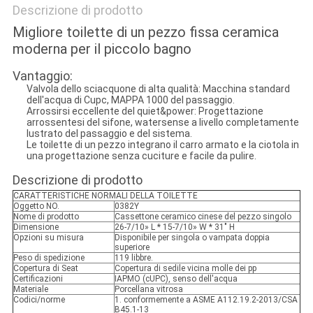
Descrizione di prodotto
Migliore toilette di un pezzo fissa ceramica
moderna per il piccolo bagno
Vantaggio:
Valvola dello sciacquone di alta qualità: Macchina standard
dell'acqua di Cupc, MAPPA 1000 del passaggio.
Arrossirsi eccellente del quiet&power: Progettazione
arrossentesi del sifone, watersense a livello completamente
lustrato del passaggio e del sistema.
Le toilette di un pezzo integrano il carro armato e la ciotola in
una progettazione senza cuciture e facile da pulire.
Descrizione di prodotto
CARATTERISTICHE NORMALI DELLA TOILETTE
Oggetto NO.
0382Y
Nome di prodotto
Cassettone ceramico cinese del pezzo singolo
Dimensione
26-7/10» L * 15-7/10» W * 31" H
Opzioni su misura
Disponibile per singola o vampata doppia
superiore
Peso di spedizione
119 libbre.
Copertura di Seat
Copertura di sedile vicina molle dei pp
Certificazioni
IAPMO (cUPC), senso dell'acqua
Materiale
Porcellana vitrosa
Codici/norme
1. conformemente a ASME A112.19.2-2013/CSA
B45.1-13