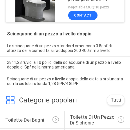
pollici
negotiable MOQ:10 pezzi
CONTACT
Sciacquone di un pezzo a livello doppia
La sciacquone di un pezzo standard americana 0.8gpf di
altezza della comodità si raddoppia 200 400mm a livello
28" 1,28 ruvidi a 10 pollici della sciacquone di un pezzo a livello
doppia di Gpf nella norma americana
Sciacquone di un pezzo a livello doppia della ciotola prolungata
con la ciotola rotonda 1,28 GPF/4.8LPF
Categorie popolari
Tutti
Toilette Di Un Pezzo 
Toilette Dei Bagni
Di Siphonic