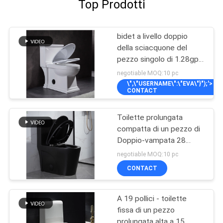
Top Prodotti
bidet a livello doppio
della sciacquone del
pezzo singolo di 1.28gpf
4.8lpf
negotiable MOQ:10 pc
\",\"USERNAME\":\"EVA\"}");'>
CONTACT
Toilette prolungata
compatta di un pezzo di
Doppio-vampata 28
pollici
negotiable MOQ:10 pc
CONTACT
A 19 pollici - toilette
fissa di un pezzo
prolungata alta a 15