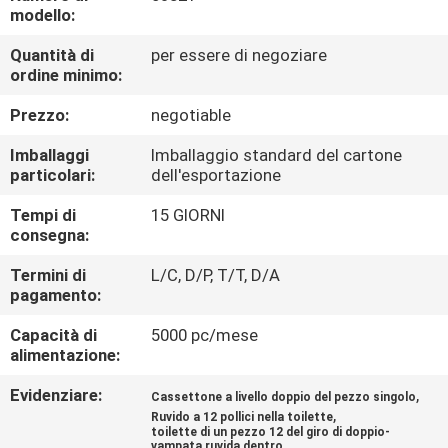
CONTROLLO
modello:
DI
Quantità di
per essere di negoziare
ordine minimo:
QUALITÀ
Prezzo:
negotiable
CONTATTICI
Imballaggi
Imballaggio standard del cartone
particolari:
dell'esportazione
NOTIZIE
Tempi di
15 GIORNI
consegna:
CASI
Termini di
L/C, D/P, T/T, D/A
pagamento:
MAPPA
Capacità di
5000 pc/mese
alimentazione:
DEL
Evidenziare:
,
Cassettone a livello doppio del pezzo singolo
SITO
,
Ruvido a 12 pollici nella toilette
toilette di un pezzo 12 del giro di doppio-
vampata ruvida dentro