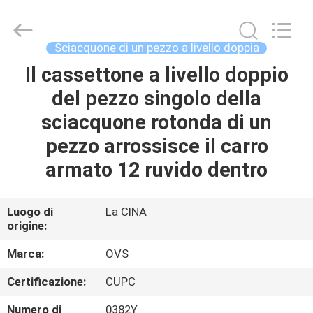
Toilette
dei
bagni
supplier.
Copyright
Sciacquone di un pezzo a livello doppia
©
2022
-
Il cassettone a livello doppio
CASA
2025
Foshan
del pezzo singolo della
OVC
Sanitary
Ware
PRODOTTI
sciacquone rotonda di un
Co.,
Ltd.
All
pezzo arrossisce il carro
Rights
Reserved.
CIRCA
armato 12 ruvido dentro
NOI
Luogo di
La CINA
origine:
GIRO
DELLA
Marca:
OVS
FABBRICA
Certificazione:
CUPC
Numero di
0382Y