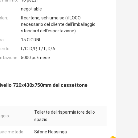
e minimo:
10 pezzi
negotiable
lari:
Il cartone, schiuma se (il LOGO
necessario del cliente dell'imballaggio
standard dell'esportazione)
na:
15 GIORNI
ento:
L/C, D/P, T/T, D/A
entazione:
5000 pc/mese
 livello 720x430x750mm del cassettone
Toilette del risparmiatore dello
ggio:
spazio
sire metodo:
Sifone Flessinga