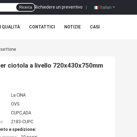
Richiedere un preventivo
|
Italian
Ricerca
 QUALITÀ
CONTATTICI
NOTIZIE
CASI
ssettone
er ciotola a livello 720x430x750mm
La CINA
OVS
CUPC,ADA
o:
2183-CUPC
nto e spedizione: