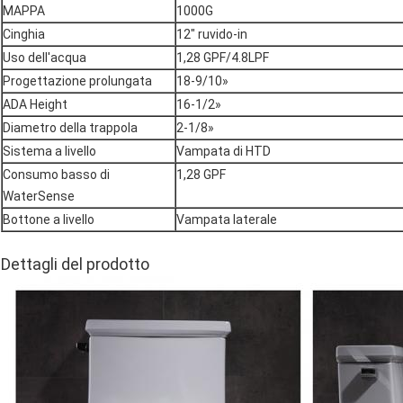
MAPPA
1000G
Cinghia
12" ruvido-in
Uso dell'acqua
1,28 GPF/4.8LPF
Progettazione prolungata
18-9/10»
ADA Height
16-1/2»
Diametro della trappola
2-1/8»
Sistema a livello
Vampata di HTD
Consumo basso di
1,28 GPF
WaterSense
Bottone a livello
Vampata laterale
Dettagli del prodotto