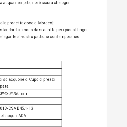
 acqua riempita, noi è sicura che ogni
ella progettazione di Morden]:
 standard, in modo da si adatta per i piccoli bagni
 ed elegante al vostro padrone contemporaneo
 di sciacquone di Cupc di prezzi
mpata
/720*430*750mm
2013/CSA B45.1-13
dell'acqua, ADA