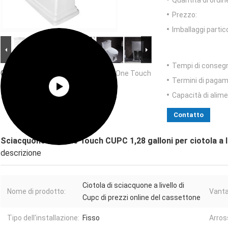
Quantità di ordin
Prezzo:
Imballaggi partico
Tempi di conseg
Grande immagine :
Sciacquone dell'One Touch
Termini di pagam
CUPC 1,28 galloni per ciotola a livello
720x430x750mm del cassettone
Capacità di alim
Contatto
Sciacquone dell'One Touch CUPC 1,28 galloni per ciotola a
descrizione
Ciotola di sciacquone a livello di
Nome di prodotto:
Vanta
Cupc di prezzi online del cassettone
Tipo dell'installazione:
Fisso
Arros