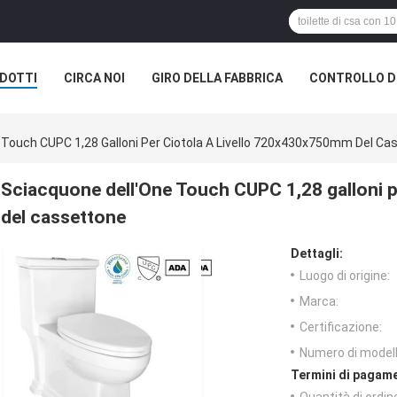
DOTTI
CIRCA NOI
GIRO DELLA FABBRICA
CONTROLLO DI
 Touch CUPC 1,28 Galloni Per Ciotola A Livello 720x430x750mm Del Ca
Sciacquone dell'One Touch CUPC 1,28 galloni p
del cassettone
Dettagli:
Luogo di origine:
Marca:
Certificazione:
Numero di modell
Termini di pagame