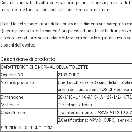
Con una vampata di volta, questa sciacquone di 1 pezzo premerà tutta
tempo usate l'acqua con acqua fresca e nessun'restante.
[Toilette del risparmiatore dello spazio nella dimensione compatta e n
Questa piccola toilette bianca è più piccola di una toilette di un pezzo
o piccoli spazi. La progettazione di Mordern porta lo sguardo lucido
o bagni dell'ospite.
Descrizione di prodotto
CARATTERISTICHE NORMALI DELLA TOILETTE
Oggetto NO.
2183-CUPC
Nome di prodotto
One Touch a livello Desing della ciotola
online del cassettone 1,28 GPF per va
Dimensione
28-3/10» L * 16-9/10» W * 29-1/2» H
Materiale
Porcellana vitrosa
Codici/norme
1. conformemente a ASME A112.19.2-
2.Certifications: IAPMO (CUPC), senso 
SPECIFICHE DI TECNOLOGIA