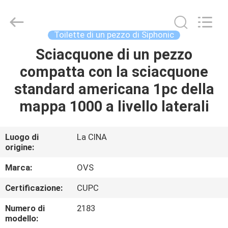
Toilette
dei
bagni
fornitore.
Copyright
Toilette di un pezzo di Siphonic
©
2022
-
Sciacquone di un pezzo
CASA
2024
bathroomstoilet.com.
compatta con la sciacquone
All
Rights
Reserved.
PRODOTTI
standard americana 1pc della
mappa 1000 a livello laterali
CIRCA
NOI
Luogo di
La CINA
origine:
GIRO
Marca:
OVS
DELLA
Certificazione:
CUPC
FABBRICA
Numero di
2183
modello: