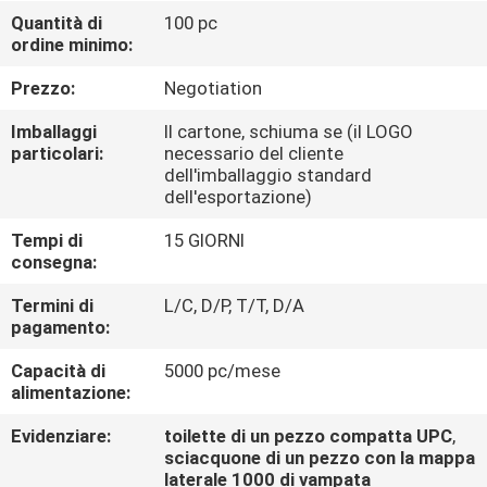
CONTROLLO
Quantità di
100 pc
ordine minimo:
DI
QUALITÀ
Prezzo:
Negotiation
Imballaggi
Il cartone, schiuma se (il LOGO
CONTATTICI
particolari:
necessario del cliente
dell'imballaggio standard
dell'esportazione)
NOTIZIE
Tempi di
15 GIORNI
consegna:
CASI
Termini di
L/C, D/P, T/T, D/A
pagamento:
Capacità di
5000 pc/mese
alimentazione:
Evidenziare:
toilette di un pezzo compatta UPC
,
sciacquone di un pezzo con la mappa
laterale 1000 di vampata