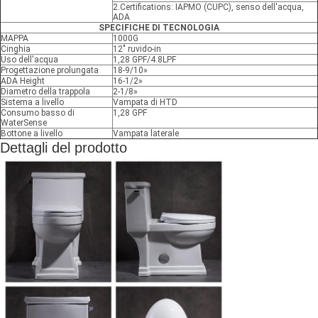
2.Certifications: IAPMO (CUPC), senso dell'acqua,
ADA
SPECIFICHE DI TECNOLOGIA
MAPPA
1000G
Cinghia
12" ruvido-in
Uso dell'acqua
1,28 GPF/4.8LPF
Progettazione prolungata
18-9/10»
ADA Height
16-1/2»
Diametro della trappola
2-1/8»
Sistema a livello
Vampata di HTD
Consumo basso di
1,28 GPF
WaterSense
Bottone a livello
Vampata laterale
Dettagli del prodotto