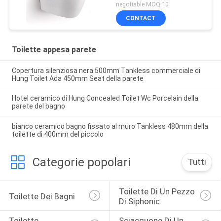
della parete di
negotiable MOQ:10
Washdown
CONTACT
Toilette appesa parete
Copertura silenziosa nera 500mm Tankless commerciale di
Hung Toilet Ada 450mm Seat della parete
Hotel ceramico di Hung Concealed Toilet Wc Porcelain della
parete del bagno
bianco ceramico bagno fissato al muro Tankless 480mm della
toilette di 400mm del piccolo
Categorie popolari
Tutti
Toilette Di Un Pezzo 
Toilette Dei Bagni
Di Siphonic
Toilette 
Sciacquone Di Un 