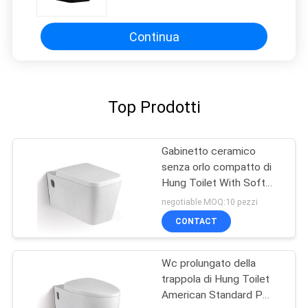
Flush For 2x4
Continua
Top Prodotti
Gabinetto ceramico
senza orlo compatto di
Hung Toilet With Soft
Close Seat della parete
negotiable MOQ:10 pezzi
CONTACT
Wc prolungato della
trappola di Hung Toilet
American Standard P