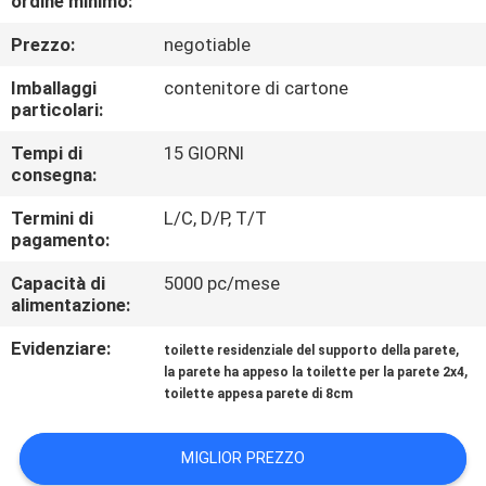
ordine minimo:
CONTROLLO
Prezzo:
negotiable
DI
QUALITÀ
Imballaggi
contenitore di cartone
particolari:
CONTATTICI
Tempi di
15 GIORNI
consegna:
Termini di
L/C, D/P, T/T
NOTIZIE
pagamento:
Capacità di
5000 pc/mese
CASI
alimentazione:
Evidenziare:
,
toilette residenziale del supporto della parete
MAPPA
,
la parete ha appeso la toilette per la parete 2x4
toilette appesa parete di 8cm
DEL
SITO
MIGLIOR PREZZO