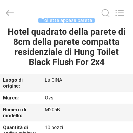
Toilette
dei
bagni
fornitore.
Copyright
Toilette appesa parete
©
2022
-
Hotel quadrato della parete di
CASA
2025
Foshan
8cm della parete compatta
OVC
Sanitary
Ware
PRODOTTI
residenziale di Hung Toilet
Co.,
Ltd.
All
Black Flush For 2x4
Rights
Reserved.
CIRCA
NOI
Luogo di
La CINA
origine:
GIRO
Marca:
Ovs
DELLA
Numero di
M205B
modello:
FABBRICA
Quantità di
10 pezzi