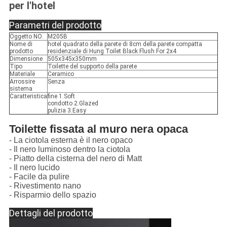
per l'hotel
Parametri del prodotto
Oggetto NO.
M205B
Nome di
hotel quadrato della parete di 8cm della parete compatta
prodotto
residenziale di Hung Toilet Black Flush For 2x4
Dimensione
505x345x350mm
Tipo
Toilette del supporto della parete
Materiale
Ceramico
Arrossire
Senza
sistema
Caratteristica
fine 1.Soft
condotto 2.Glazed
pulizia 3.Easy
Toilette fissata al muro nera opaca
- La ciotola esterna è il nero opaco
- Il nero luminoso dentro la ciotola
-
Piatto della cisterna del nero di Matt
- Il nero lucido
- Facile da pulire
- Rivestimento nano
- Risparmio dello spazio
Dettagli del prodotto