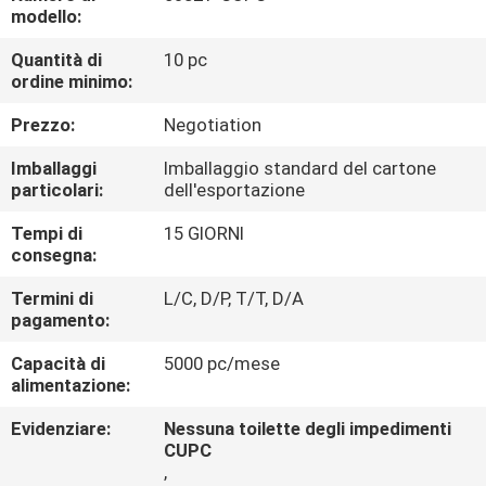
CONTROLLO
modello:
DI
Quantità di
10 pc
ordine minimo:
QUALITÀ
Prezzo:
Negotiation
CONTATTICI
Imballaggi
Imballaggio standard del cartone
particolari:
dell'esportazione
NOTIZIE
Tempi di
15 GIORNI
consegna:
CASI
Termini di
L/C, D/P, T/T, D/A
pagamento:
Capacità di
5000 pc/mese
alimentazione:
Evidenziare:
Nessuna toilette degli impedimenti
CUPC
,