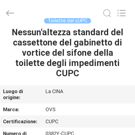
Toilette
dei
bagni
fornitore.
Copyright
Toilette del cUPC
©
2022
-
Nessun'altezza standard del
CASA
2024
bathroomstoilet.com.
cassettone del gabinetto di
All
Rights
Reserved.
PRODOTTI
vortice del sifone della
toilette degli impedimenti
CIRCA
CUPC
NOI
Luogo di
La CINA
origine:
GIRO
DELLA
Marca:
OVS
FABBRICA
Certificazione:
CUPC
Numero di
0382Y-CUPC