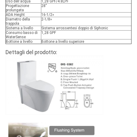
Uso dell'acqua
1,28 GPF/4.8LPF
Progettazione
28"
prolungata
ADA Height
16-1/2»
Diametro della
2-1/8»
trappola
Sistema a livello
Sistema arrossentesi doppio di Siphonic
Consumo basso di
1,28 GPF
WaterSense
Bottone a livello
Bottone a livello superiore
Dettagli del prodotto: