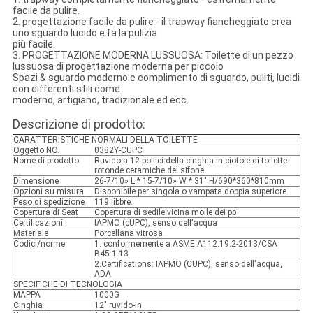
facile da pulire.
2. progettazione facile da pulire - il trapway fiancheggiato crea
uno sguardo lucido e fa la pulizia
più facile.
3. PROGETTAZIONE MODERNA LUSSUOSA: Toilette di un pezzo
lussuosa di progettazione moderna per piccolo
Spazi & sguardo moderno e complimento di sguardo, puliti, lucidi
con differenti stili come
moderno, artigiano, tradizionale ed ecc.
Descrizione di prodotto:
CARATTERISTICHE NORMALI DELLA TOILETTE
Oggetto NO.
0382Y-CUPC
Nome di prodotto
Ruvido a 12 pollici della cinghia in ciotole di toilette
rotonde ceramiche del sifone
Dimensione
26-7/10» L * 15-7/10» W * 31" H/690*360*810mm
Opzioni su misura
Disponibile per singola o vampata doppia superiore
Peso di spedizione
119 libbre.
Copertura di Seat
Copertura di sedile vicina molle dei pp
Certificazioni
IAPMO (cUPC), senso dell'acqua
Materiale
Porcellana vitrosa
Codici/norme
1. conformemente a ASME A112.19.2-2013/CSA
B45.1-13
2.Certifications: IAPMO (CUPC), senso dell'acqua,
ADA
SPECIFICHE DI TECNOLOGIA
MAPPA
1000G
Cinghia
12" ruvido-in