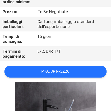
ordine minimo:
CONTROLLO
DI
Prezzo:
To Be Negotiate
QUALITÀ
Imballaggi
Cartone, imballaggio standard
particolari:
dell'esportazione
CONTATTICI
Tempi di
15 giorni
consegna:
NOTIZIE
Termini di
L/C, D/P, T/T
pagamento:
CASI
MIGLIOR PREZZO