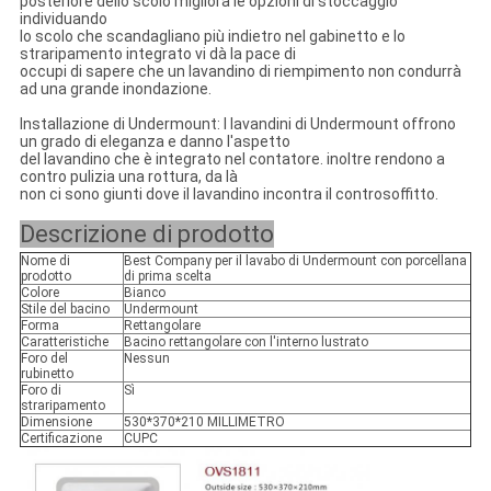
posteriore dello scolo migliora le opzioni di stoccaggio
individuando
lo scolo che scandagliano più indietro nel gabinetto e lo
straripamento integrato vi dà la pace di
occupi di sapere che un lavandino di riempimento non condurrà
ad una grande inondazione.
Installazione di Undermount: I lavandini di Undermount offrono
un grado di eleganza e danno l'aspetto
del lavandino che è integrato nel contatore. inoltre rendono a
contro pulizia una rottura, da là
non ci sono giunti dove il lavandino incontra il controsoffitto.
Descrizione di prodotto
Nome di
Best Company per il lavabo di Undermount con porcellana
prodotto
di prima scelta
Colore
Bianco
Stile del bacino
Undermount
Forma
Rettangolare
Caratteristiche
Bacino rettangolare con l'interno lustrato
Foro del
Nessun
rubinetto
Foro di
Sì
straripamento
Dimensione
530*370*210 MILLIMETRO
Certificazione
CUPC