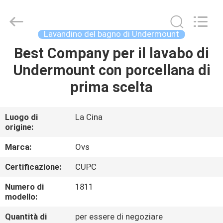
Toilette
dei
bagni
fornitore.
Copyright
Lavandino del bagno di Undermount
©
2022
-
Best Company per il lavabo di
CASA
2024
bathroomstoilet.com.
Undermount con porcellana di
All
Rights
Reserved.
PRODOTTI
prima scelta
CIRCA
Luogo di
La Cina
origine:
NOI
Marca:
Ovs
GIRO
Certificazione:
CUPC
DELLA
Numero di
1811
FABBRICA
modello:
Quantità di
per essere di negoziare