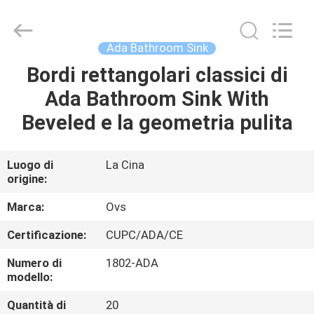
Foshan
OVC
Sanitary
Ware
Co.,
Ada Bathroom Sink
Ltd.
All
Rights
Bordi rettangolari classici di
CASA
Reserved.
Ada Bathroom Sink With
PRODOTTI
Beveled e la geometria pulita
CIRCA
Luogo di
La Cina
origine:
NOI
Marca:
Ovs
GIRO
Certificazione:
CUPC/ADA/CE
DELLA
Numero di
1802-ADA
FABBRICA
modello:
Quantità di
20