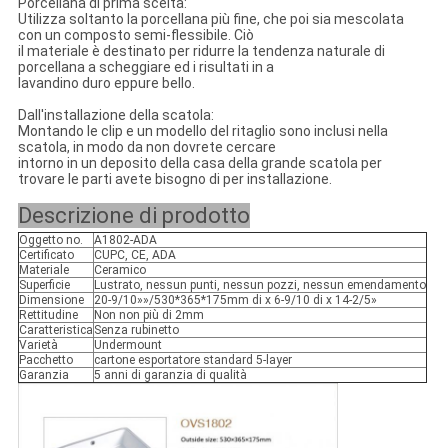
Porcellana di prima scelta:
Utilizza soltanto la porcellana più fine, che poi sia mescolata
con un composto semi-flessibile. Ciò
il materiale è destinato per ridurre la tendenza naturale di
porcellana a scheggiare ed i risultati in a
lavandino duro eppure bello.
Dall'installazione della scatola:
Montando le clip e un modello del ritaglio sono inclusi nella
scatola, in modo da non dovrete cercare
intorno in un deposito della casa della grande scatola per
trovare le parti avete bisogno di per installazione.
Descrizione di prodotto
Oggetto no.
A1802-ADA
Certificato
CUPC, CE, ADA
Materiale
Ceramico
Superficie
Lustrato, nessun punti, nessun pozzi, nessun emendamento
Dimensione
20-9/10»»/530*365*175mm di x 6-9/10 di x 14-2/5»
Rettitudine
Non non più di 2mm
Caratteristica
Senza rubinetto
Varietà
Undermount
Pacchetto
cartone esportatore standard 5-layer
Garanzia
5 anni di garanzia di qualità