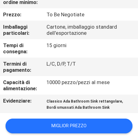
ordine minimo:
CONTROLLO
DI
Prezzo:
To Be Negotiate
QUALITÀ
Imballaggi
Cartone, imballaggio standard
particolari:
dell'esportazione
CONTATTICI
Tempi di
15 giorni
consegna:
NOTIZIE
Termini di
L/C, D/P, T/T
pagamento:
Capacità di
10000 pezzo/pezzi al mese
CASI
alimentazione:
Evidenziare:
,
Classico Ada Bathroom Sink rettangolare
MAPPA
Bordi smussati Ada Bathroom Sink
DEL
SITO
MIGLIOR PREZZO