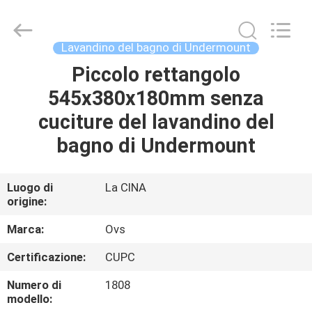
Foshan
OVC
Sanitary
Ware
Co.,
Lavandino del bagno di Undermount
Ltd.
All
Rights
Piccolo rettangolo
CASA
Reserved.
545x380x180mm senza
PRODOTTI
cuciture del lavandino del
bagno di Undermount
CIRCA
NOI
Luogo di
La CINA
origine:
GIRO
Marca:
Ovs
DELLA
Certificazione:
CUPC
FABBRICA
Numero di
1808
modello: