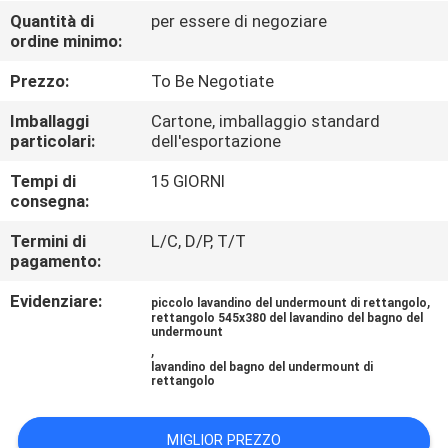
CONTROLLO
Quantità di
per essere di negoziare
ordine minimo:
DI
QUALITÀ
Prezzo:
To Be Negotiate
Imballaggi
Cartone, imballaggio standard
CONTATTICI
particolari:
dell'esportazione
Tempi di
15 GIORNI
consegna:
NOTIZIE
Termini di
L/C, D/P, T/T
pagamento:
CASI
Evidenziare:
,
piccolo lavandino del undermount di rettangolo
rettangolo 545x380 del lavandino del bagno del
MAPPA
undermount
,
DEL
lavandino del bagno del undermount di
rettangolo
SITO
MIGLIOR PREZZO