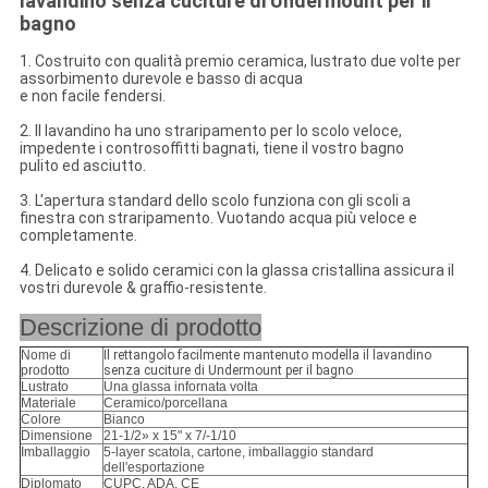
lavandino senza cuciture di Undermount per il
bagno
1. Costruito con qualità premio ceramica, lustrato due volte per
assorbimento durevole e basso di acqua
e non facile fendersi.
2. Il lavandino ha uno straripamento per lo scolo veloce,
impedente i controsoffitti bagnati, tiene il vostro bagno
pulito ed asciutto.
3. L'apertura standard dello scolo funziona con gli scoli a
finestra con straripamento. Vuotando acqua più veloce e
completamente.
4. Delicato e solido ceramici con la glassa cristallina assicura il
vostri durevole & graffio-resistente.
Descrizione di prodotto
Nome di
Il rettangolo facilmente mantenuto modella il lavandino
prodotto
senza cuciture di Undermount per il bagno
Lustrato
Una glassa infornata volta
Materiale
Ceramico/porcellana
Colore
Bianco
Dimensione
21-1/2» x 15" x 7/-1/10
Imballaggio
5-layer scatola, cartone, imballaggio standard
dell'esportazione
Diplomato
CUPC, ADA, CE