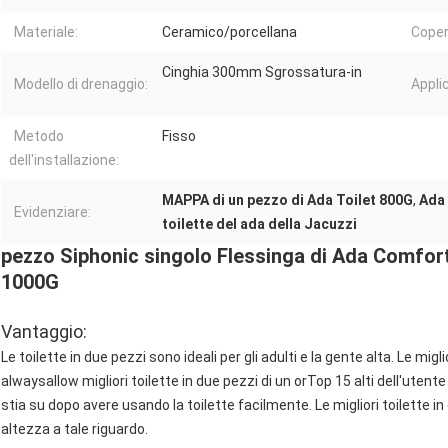
Materiale:
Ceramico/porcellana
Coper
Cinghia 300mm Sgrossatura-in
Modello di drenaggio:
Appli
Metodo
Fisso
dell'installazione:
MAPPA di un pezzo di Ada Toilet 800G
,
Ada 
Evidenziare:
toilette del ada della Jacuzzi
pezzo Siphonic singolo Flessinga di Ada Comfor
1000G
Vantaggio:
Le toilette in due pezzi sono ideali per gli adulti e la gente alta. Le migli
alwaysallow migliori toilette in due pezzi di un orTop 15 alti dell'utent
stia su dopo avere usando la toilette facilmente. Le migliori toilett
altezza a tale riguardo.