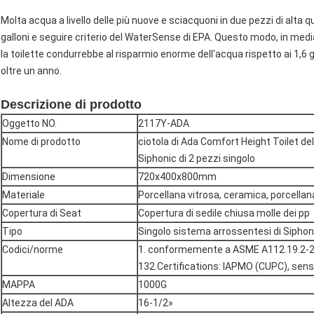
Molta acqua a livello delle più nuove e sciacquoni in due pezzi di alta qu
galloni e seguire criterio del WaterSense di EPA. Questo modo, in medi
la toilette condurrebbe al risparmio enorme dell'acqua rispetto ai 1,6 ga
oltre un anno.
Descrizione di prodotto
Oggetto NO.
2117Y-ADA
Nome di prodotto
ciotola di Ada Comfort Height Toilet de
Siphonic di 2 pezzi singolo
Dimensione
720x400x800mm
Materiale
Porcellana vitrosa, ceramica, porcellan
Copertura di Seat
Copertura di sedile chiusa molle dei pp
Tipo
Singolo sistema arrossentesi di Siphon
Codici/norme
1. conformemente a ASME A112.19.2-
132.Certifications: IAPMO (CUPC), sens
MAPPA
1000G
Altezza del ADA
16-1/2»