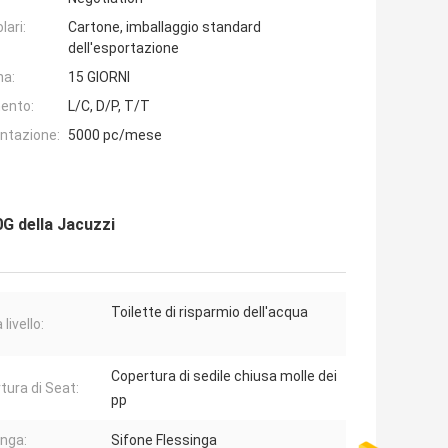
lari:
Cartone, imballaggio standard
dell'esportazione
na:
15 GIORNI
ento:
L/C, D/P, T/T
entazione:
5000 pc/mese
0G della Jacuzzi
Toilette di risparmio dell'acqua
 livello:
Copertura di sedile chiusa molle dei
tura di Seat:
pp
inga:
Sifone Flessinga