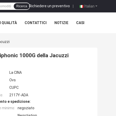
Richiedere un preventivo
|
Italian
Ricerca
 QUALITÀ
CONTATTICI
NOTIZIE
CASI
acuzzi
Siphonic 1000G della Jacuzzi
La CINA
Ovs
CUPC
o:
2117Y-ADA
nto e spedizione:
e minimo:
negoziato
Negotiation