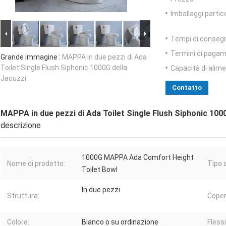
Imballaggi partico
Tempi di conseg
Termini di pagam
Grande immagine :
MAPPA in due pezzi di Ada
Toilet Single Flush Siphonic 1000G della
Capacità di alim
Jacuzzi
Contatto
MAPPA in due pezzi di Ada Toilet Single Flush Siphonic 100
descrizione
1000G MAPPA Ada Comfort Height
Nome di prodotto:
Tipo a
Toilet Bowl
In due pezzi
Struttura:
Coper
Colore:
Bianco o su ordinazione
Fless