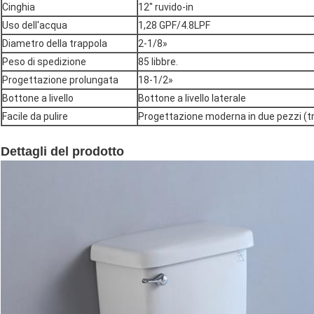
Cinghia
12" ruvido-in
Uso dell'acqua
1,28 GPF/4.8LPF
Diametro della trappola
2-1/8»
Peso di spedizione
85 libbre.
Progettazione prolungata
18-1/2»
Bottone a livello
Bottone a livello laterale
Facile da pulire
Progettazione moderna in due pezzi (tr
Dettagli del prodotto