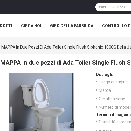
DOTTI
CIRCA NOI
GIRO DELLA FABBRICA
CONTROLLO DI
MAPPA In Due Pezzi Di Ada Toilet Single Flush Siphonic 1000G Della J
MAPPA in due pezzi di Ada Toilet Single Flush 
Dettagli:
Luogo di origine:
Marca:
Certificazione:
Numero di modell
Termini di pagame
Quantità di ordin
Prezzo: