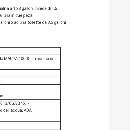
alità a 1,28 galloni invece di 1,6
a, una in due pezzi
lloni o ad una toilette da 3,5 galloni
lla MAPPA 1000G arrossirsi di
a
ic
2013/CSA B45.1-
o dell'acqua, ADA