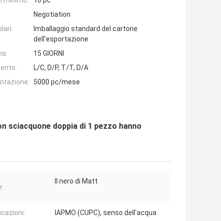
e minimo:
10 pc
Negotiation
lari:
Imballaggio standard del cartone
dell'esportazione
na:
15 GIORNI
ento:
L/C, D/P, T/T, D/A
entazione:
5000 pc/mese
con sciacquone doppia di 1 pezzo hanno
Il nero di Matt
e:
icazioni:
IAPMO (CUPC), senso dell'acqua