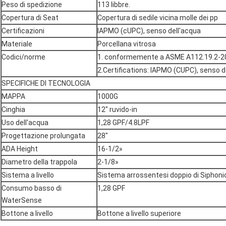
Peso di spedizione
113 libbre.
Copertura di Seat
Copertura di sedile vicina molle dei pp
Certificazioni
IAPMO (cUPC), senso dell'acqua
Materiale
Porcellana vitrosa
Codici/norme
1. conformemente a ASME A112.19.2-2
2.Certifications: IAPMO (CUPC), senso d
SPECIFICHE DI TECNOLOGIA
MAPPA
1000G
Cinghia
12" ruvido-in
Uso dell'acqua
1,28 GPF/4.8LPF
Progettazione prolungata
28"
ADA Height
16-1/2»
Diametro della trappola
2-1/8»
Sistema a livello
Sistema arrossentesi doppio di Siphoni
Consumo basso di
1,28 GPF
WaterSense
Bottone a livello
Bottone a livello superiore