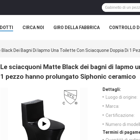
DOTTI
CIRCA NOI
GIRO DELLA FABBRICA
CONTROLLO DI
 Black Dei Bagni Di Iapmo Una Toilette Con Sciacquone Doppia Di 1 P
Le sciacquoni Matte Black dei bagni di Iapmo u
1 pezzo hanno prolungato Siphonic ceramico
Dettagli:
Luogo di origine:
Marca:
Certificazione:
Numero di modell
Termini di pagame