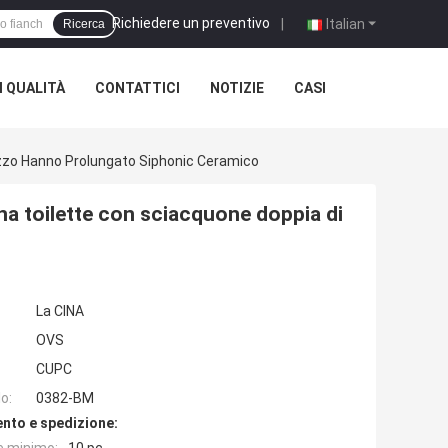
Richiedere un preventivo
|
Italian
Ricerca
 QUALITÀ
CONTATTICI
NOTIZIE
CASI
ezzo Hanno Prolungato Siphonic Ceramico
na toilette con sciacquone doppia di
La CINA
OVS
CUPC
o:
0382-BM
nto e spedizione: