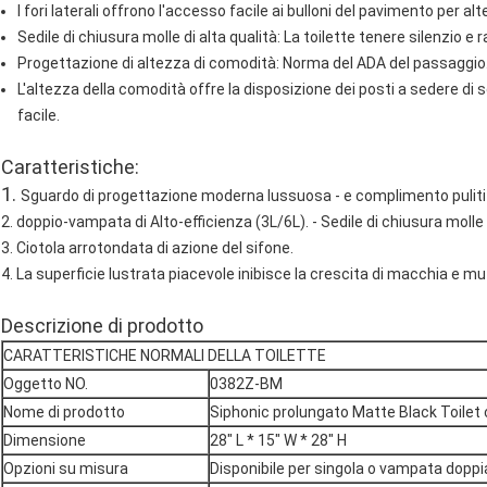
I fori laterali offrono l'accesso facile ai bulloni del pavimento per alt
Sedile di chiusura molle di alta qualità: La toilette tenere silenzio e 
Progettazione di altezza di comodità: Norma del ADA del passaggio
L'altezza della comodità offre la disposizione dei posti a sedere di
facile.
Caratteristiche:
1.
Sguardo di progettazione moderna lussuosa - e complimento puliti e l
2. doppio-vampata di Alto-efficienza (3L/6L). - Sedile di chiusura moll
3. Ciotola arrotondata di azione del sifone.
4. La superficie lustrata piacevole inibisce la crescita di macchia e mu
Descrizione di prodotto
CARATTERISTICHE NORMALI DELLA TOILETTE
Oggetto NO.
0382Z-BM
Nome di prodotto
Siphonic prolungato Matte Black Toilet
Dimensione
28" L * 15" W * 28" H
Opzioni su misura
Disponibile per singola o vampata doppi