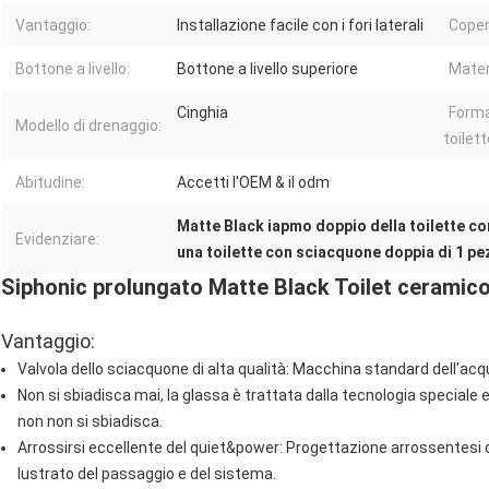
Vantaggio:
Installazione facile con i fori laterali
Coper
Bottone a livello:
Bottone a livello superiore
Mater
Cinghia
Forma 
Modello di drenaggio:
toilett
Abitudine:
Accetti l'OEM & il odm
Matte Black iapmo doppio della toilette c
Evidenziare:
una toilette con sciacquone doppia di 1 p
Siphonic prolungato Matte Black Toilet ceramic
Vantaggio:
Valvola dello sciacquone di alta qualità: Macchina standard dell'a
Non si sbiadisca mai, la glassa è trattata dalla tecnologia speciale
non non si sbiadisca.
Arrossirsi eccellente del quiet&power: Progettazione arrossentesi 
lustrato del passaggio e del sistema.