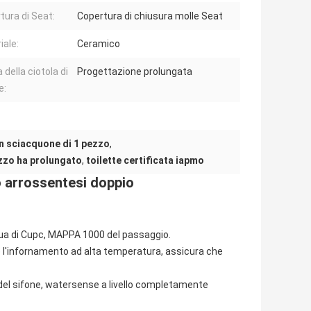
tura di Seat:
Copertura di chiusura molle Seat
iale:
Ceramico
della ciotola di
Progettazione prolungata
e:
on sciacquone di 1 pezzo
,
ezzo ha prolungato
,
toilette certificata iapmo
o arrossentesi doppio
cqua di Cupc, MAPPA 1000 del passaggio.
 e l'infornamento ad alta temperatura, assicura che
del sifone, watersense a livello completamente