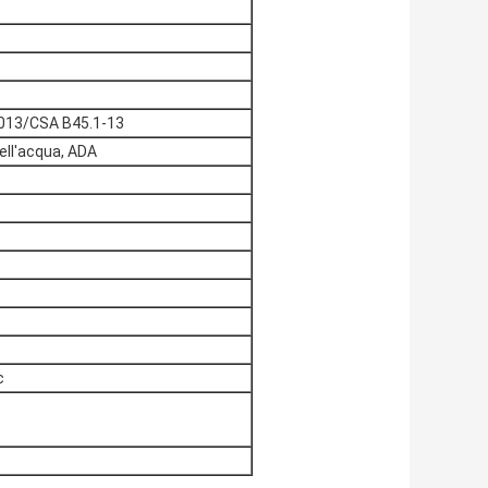
013/CSA B45.1-13
ell'acqua, ADA
c