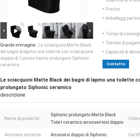
Quantità di ordin
Prezzo:
Imballaggi partico
Tempi di conseg
Termini di pagam
Grande immagine :
Le sciacquoni Matte Black
dei bagni di Iapmo una toilette con sciacquone
Capacità di alim
doppia di 1 pezzo hanno prolungato Siphonic
Contatto
ceramico
Le sciacquoni Matte Black dei bagni di Iapmo una toilette 
prolungato Siphonic ceramico
descrizione
Siphonic prolungato Matte Black
Nome di prodotto:
Color
Toilet ceramico arrossentesi doppio
Arrossire sistema:
Arrossirsi doppio di Siphonic
Certif