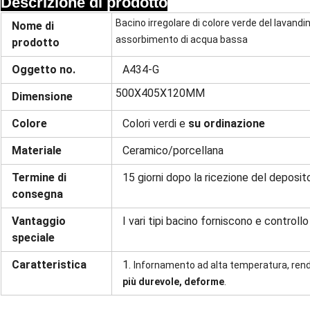
Descrizione di prodotto
Bacino irregolare di colore verde del lavandin
Nome di
assorbimento di acqua bassa
prodotto
Oggetto no.
A434-G
500X405X120MM
Dimensione
Colore
Colori verdi e
su ordinazione
Materiale
Ceramico/porcellana
Termine di
15 giorni dopo la ricezione del deposito
consegna
Vantaggio
I vari tipi bacino forniscono e controllo
speciale
Caratteristica
1.
Infornamento ad alta temperatura, rende
più durevole, deforme
.