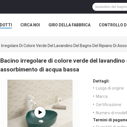
DOTTI
CIRCA NOI
GIRO DELLA FABBRICA
CONTROLLO DI
 Irregolare Di Colore Verde Del Lavandino Del Bagno Del Ripiano Di As
Bacino irregolare di colore verde del lavandino 
assorbimento di acqua bassa
Dettagli:
Luogo di origine:
Marca:
Certificazione:
Numero di modell
Termini di pagame