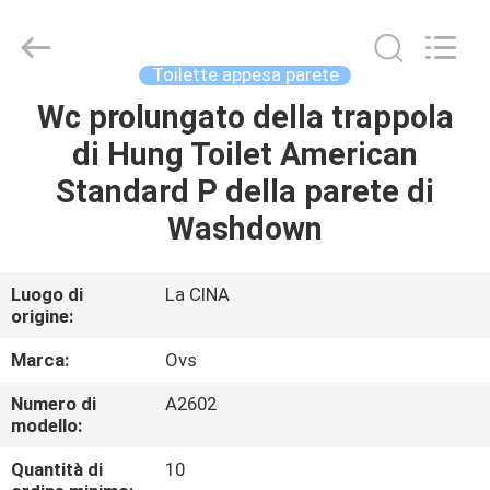
Foshan
OVC
Sanitary
Ware
Co.,
Toilette appesa parete
Ltd.
All
Rights
Wc prolungato della trappola
CASA
Reserved.
di Hung Toilet American
PRODOTTI
Standard P della parete di
Washdown
CIRCA
NOI
Luogo di
La CINA
origine:
GIRO
Marca:
Ovs
DELLA
Numero di
A2602
modello:
FABBRICA
Quantità di
10