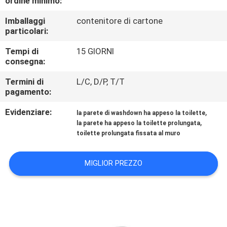
ordine minimo:
CONTROLLO
Imballaggi
contenitore di cartone
DI
particolari:
QUALITÀ
Tempi di
15 GIORNI
consegna:
CONTATTICI
Termini di
L/C, D/P, T/T
pagamento:
NOTIZIE
Evidenziare:
,
la parete di washdown ha appeso la toilette
,
la parete ha appeso la toilette prolungata
toilette prolungata fissata al muro
CASI
MIGLIOR PREZZO
MAPPA
DEL
SITO