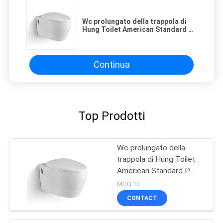
Wc prolungato della trappola di
Hung Toilet American Standard P
della parete di Washdown
Continua
Top Prodotti
Wc prolungato della
trappola di Hung Toilet
American Standard P
della parete di
MOQ:10
Washdown
CONTACT