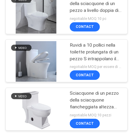
della sciacquone di un
pezzo a livello doppia di
Gpf nella norma
negotiable MOQ:10 pc
americana
CONTACT
Ruvidi a 10 pollici nella
toilette prolungata di un
pezzo S intrappolano il
Wc fisso Siphonic
negotiable MOQ:per essere di negoziare
CONTACT
Sciacquone di un pezzo
della sciacquone
fiancheggiata altezza
standard del lavabo con il
negotiable MOQ:10 pezzi
lato 4.8LPF a livello
CONTACT