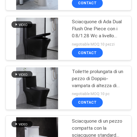
CONTROLLO
CONTACT
DI
Sciacquone di Ada Dual
QUALITÀ
Flush One Piece con i
0.8/1.28 Wc a livello
CONTATTICI
laterale 765MM dell'hotel
negotiable MOQ:10 pezzi
di Gpf
CONTACT
NOTIZIE
Toilette prolungata di un
pezzo di Doppio-
CASI
vampata di altezza di
comodità con Trapway
negotiable MOQ:10 pc
fiancheggiato
MAPPA
CONTACT
DEL
Sciacquone di un pezzo
SITO
compatta con la
sciacquone standard