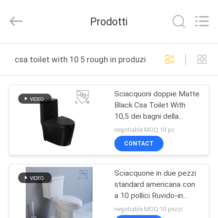
Foshan
OVC
Sanitary
Prodotti
Ware
Co.,
Ltd.
All
Rights
CASA
Reserved.
csa toilet with 10 5 rough in produzione online
PRODOTTI
Sciacquoni doppie Matte
Black Csa Toilet With
CIRCA
10,5 dei bagni della
NOI
valvola dello sciacquone
negotiable MOQ:10 pc
del sifone ruvido nel nero
CONTACT
GIRO
Sciacquone in due pezzi
DELLA
standard americana con
FABBRICA
a 10 pollici Ruvido-in
sifone Flessinga
negotiable MOQ:10 pezzi