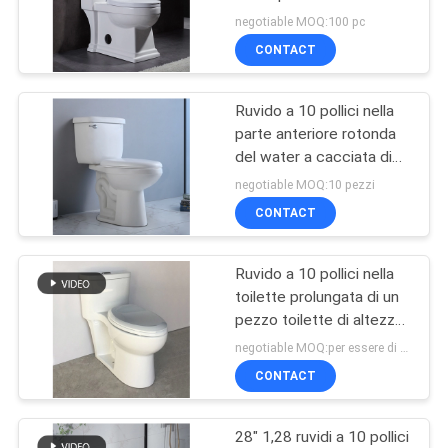
PRIVACY
americana 1pc della
negotiable MOQ:100 pc
mappa 1000 a livello
POLICY
CONTACT
laterali
Ruvido a 10 pollici nella
parte anteriore rotonda
del water a cacciata di
Ada Comfort Height
negotiable MOQ:10 pezzi
Toilet Siphon
CONTACT
Ruvido a 10 pollici nella
toilette prolungata di un
pezzo toilette di altezza
di comodità di 1 pezzo
negotiable MOQ:per essere di negoziare
CONTACT
28" 1,28 ruvidi a 10 pollici