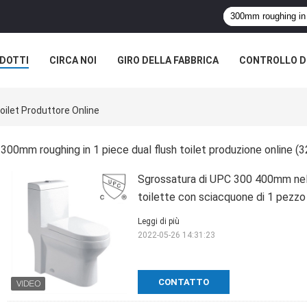
DOTTI
CIRCA NOI
GIRO DELLA FABBRICA
CONTROLLO DI
oilet Produttore Online
300mm roughing in 1 piece dual flush toilet produzione online
(3
Sgrossatura di UPC 300 400mm nella 
toilette con sciacquone di 1 pezzo
Leggi di più
2022-05-26 14:31:23
CONTATTO