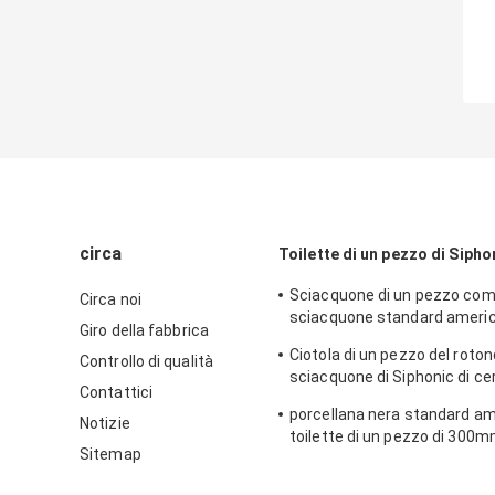
circa
Toilette di un pezzo di Sipho
Sciacquone di un pezzo com
Circa noi
sciacquone standard ameri
Giro della fabbrica
della mappa 1000 a livello lat
Ciotola di un pezzo del roton
Controllo di qualità
sciacquone di Siphonic di ce
Contattici
di Csa che arrossisce i fori la
porcellana nera standard am
Notizie
toilette di un pezzo di 300
Sitemap