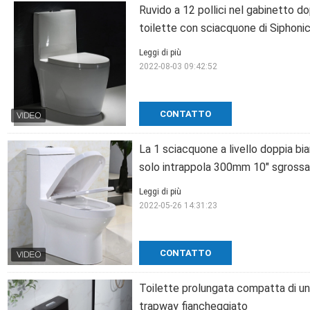
Ruvido a 12 pollici nel gabinetto do
toilette con sciacquone di Siphoni
Leggi di più
2022-08-03 09:42:52
CONTATTO
La 1 sciacquone a livello doppia bi
solo intrappola 300mm 10" sgrossat
Leggi di più
2022-05-26 14:31:23
CONTATTO
Toilette prolungata compatta di u
trapway fiancheggiato