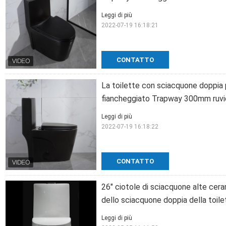
Leggi di più
2022-07-19 16:18:21
CONTATTO
La toilette con sciacquone doppia p
fiancheggiato Trapway 300mm ruvi
Leggi di più
2022-07-19 16:18:22
CONTATTO
26" ciotole di sciacquone alte cera
dello sciacquone doppia della toil
Leggi di più