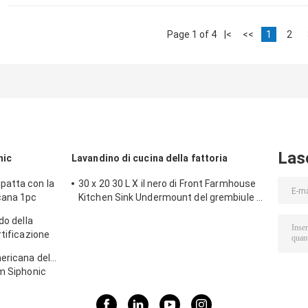
Page 1 of 4
|<
<<
1
2
Las
nic
Lavandino di cucina della fattoria
patta con la
30 x 20 30 L X il nero di Front Farmhouse
cana 1pc
Kitchen Sink Undermount del grembiule di
erali
18 W
do della
rtificazione
terali
ericana della
mm Siphonic